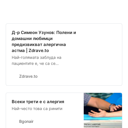
Д-р Симеон Узунов: Полени и
домашни любимци
предизвикват алергична
астма | Zdrave.to
Най-голямата заблуда на
пациентите е, че са се
излекували, когато влязат в
ремисия | Zdrave.to
Zdrave.to
Всеки трети е с алергия
Най-често това са ринити
Bgonair