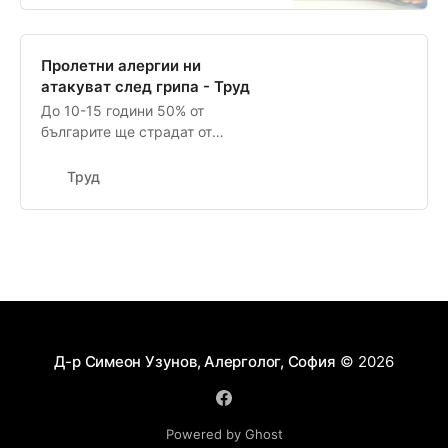
Пролетни алергии ни
атакуват след грипа - Труд
До 10-15 години 50% от
българите ще страдат от
свръхчувствителност към
нещоАстма мъчи 350-400 хил.
Труд
българи След грипа и есенно-
зимните вирусни инфекции идва
ред на алергиите, които при
много хора
Д-р Симеон Узунов, Алерголог, София
© 2026
Powered by Ghost